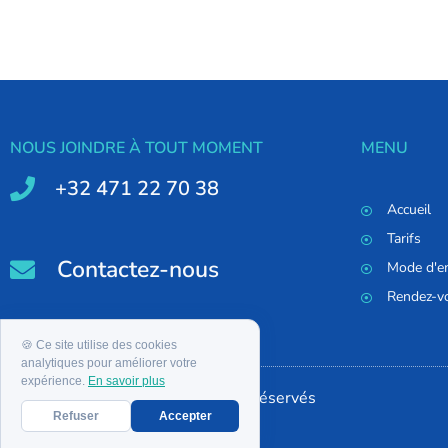
NOUS JOINDRE À TOUT MOMENT
MENU
+32 471 22 70 38
Accueil
Tarifs
Contactez-nous
Mode d'e
Rendez-v
🍪 Ce site utilise des cookies
analytiques pour améliorer votre
expérience.
En savoir plus
Anti-Cafard
©2019 – Tous droits réservés
Refuser
Accepter