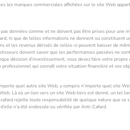
s les marques commerciales affichées sur le site Web appartie
 pas données comme et ne doivent pas être prises pour une inv
afard, ni que de telles informations ne donnent ou constituen
ions et les revenus dérivés de celles-ci peuvent baisser de mê
nvestisseurs doivent savoir que les performances passées ne so
que décision d’investissement, vous devez faire votre propre
e professionnel qui connaît votre situation financière et vos ob
mporte quel autre site Web, y compris n’importe quel site Web 
Web. Là où un lien vers un site Web tiers est donné, un tel lie
cafard rejette toute responsabilité de quelque nature que ce s
d’elle n’a été endossée ou vérifiée par Anti-Cafard.