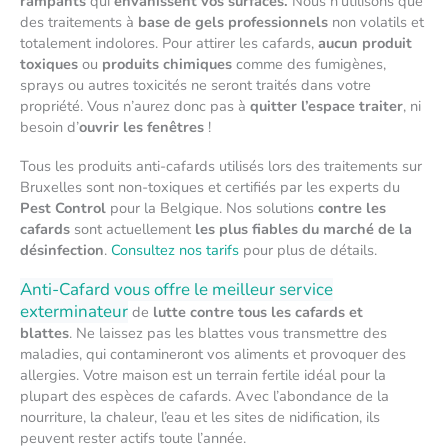
rampants
qui
envahissent vos surfaces.
Nous n’utilisons que
des traitements à
base de gels professionnels
non volatils et
totalement indolores. Pour attirer les cafards,
aucun produit
toxiques
ou
produits chimiques
comme des fumigènes,
sprays ou autres toxicités ne seront traités dans votre
propriété. Vous n’aurez donc pas à
quitter l’espace traiter
, ni
besoin d’
ouvrir les fenêtres
!
Tous les produits anti-cafards utilisés lors des traitements sur
Bruxelles sont non-toxiques et certifiés par les experts du
Pest Control
pour la Belgique. Nos solutions
contre les
cafards
sont actuellement
les plus fiables du marché de la
désinfection
.
Consultez nos tarifs
pour plus de détails.
Anti-Cafard vous offre le meilleur service
exterminateur
de
lutte contre tous les cafards et
blattes
. Ne laissez pas les blattes vous transmettre des
maladies, qui contamineront vos aliments et provoquer des
allergies. Votre maison est un terrain fertile idéal pour la
plupart des espèces de cafards. Avec l’abondance de la
nourriture, la chaleur, l’eau et les sites de nidification, ils
peuvent rester actifs toute l’année.