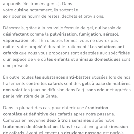
appareils électroménagers…). Dans
votre
cuisine
notamment, ils sortent
le
soir
pour se nourrir de restes, déchets et provisions.
Désormais, grâce à la nouvelle formule de gel, nul besoin de
désinfectant
comme la
pulvérisation
,
fumigation
,
aérosol
,
vaporisation
, etc. ! En d’autres termes, vous ne devrez pas
quitter votre propriété durant le traitement !
Les solutions anti-
cafards
que nous vous proposons sont adaptées aux spécificités
d’un espace de vie où
les enfants
et
animaux domestiques
sont
omniprésents.
En outre, toutes
les substances anti-blattes
utilisées lors de nos
traitements
contre les cafards
sont des
gels à base de matières
non volatiles
(aucune diffusion dans l’air),
sans odeur
et agréées
par le ministère de la Santé.
Dans la plupart des cas, pour obtenir une
éradication
complète et définitive
des cafards après notre passage.
Comptez en moyenne
deux à trois semaines
après notre
traitement de désinfection
. Dans le cas d’une grande
invasion
de cafards
, éventuellement un
deuxième passage
est parfois