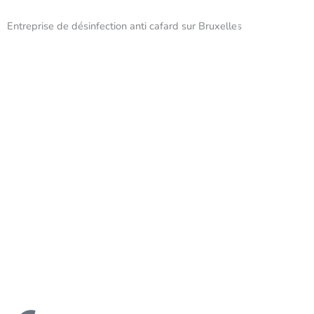
Aller
au
Entreprise de désinfection anti cafard sur Bruxelles
Menu
contenu